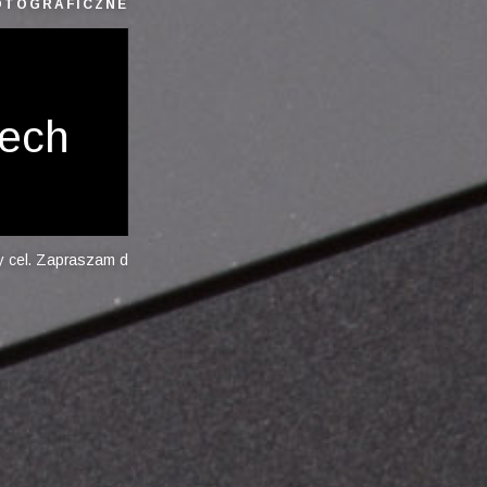
FOTOGRAFICZNE
ech
raszam do współpracy. Koniecznie odwiedź moją galerię.