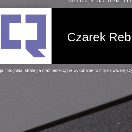
PROJEKTY GRAFICZNE I 
Czarek Reb
ia, strategia oraz perfekcyjne wykonanie to mój najważniejszy cel. Zap